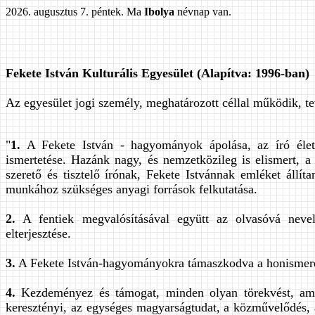
2026. augusztus 7. péntek. Ma
Ibolya
névnap van.
Fekete István Kulturális Egyesület (Alapítva: 1996-ban)
Az egyesület jogi személy, meghatározott céllal működik, t
"
1.
A Fekete István - hagyományok ápolása, az író élet
ismertetése. Hazánk nagy, és nemzetközileg is elismert, a 
szerető és tisztelő írónak, Fekete Istvánnak emléket állít
munkához szükséges anyagi források felkutatása.
2.
A fentiek megvalósításával együtt az olvasóvá nevel
elterjesztése.
3.
A Fekete István-hagyományokra támaszkodva a honismereti
4.
Kezdeményez és támogat, minden olyan törekvést, ami 
keresztényi, az egységes magyarságtudat, a közművelődés,