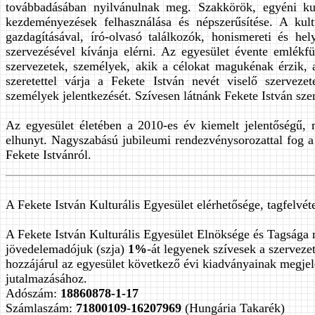
továbbadásában nyilvánulnak meg. Szakkörök, egyéni kut
kezdeményezések felhasználása és népszerűsítése. A kultu
gazdagításával, író-olvasó találkozók, honismereti és hel
szervezésével kívánja elérni. Az egyesület évente emlékf
szervezetek, személyek, akik a célokat magukénak érzik, 
szeretettel várja a Fekete István nevét viselő szervez
személyek jelentkezését. Szívesen látnánk Fekete István sze
Az egyesület életében a 2010-es év kiemelt jelentőségű, 
elhunyt. Nagyszabású jubileumi rendezvénysorozattal fog a
Fekete Istvánról.
A Fekete István Kulturális Egyesület elérhetősége, tagfelvéte
A Fekete István Kulturális Egyesület Elnöksége és Tagsága m
jövedelemadójuk (szja)
1%
-át legyenek szívesek a szerveze
hozzájárul az egyesület következő évi kiadványainak megjel
jutalmazásához.
Adószám:
18860878-1-17
Számlaszám:
71800109-16207969
(Hungária Takarék)